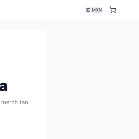
MXN
a
s merch tan