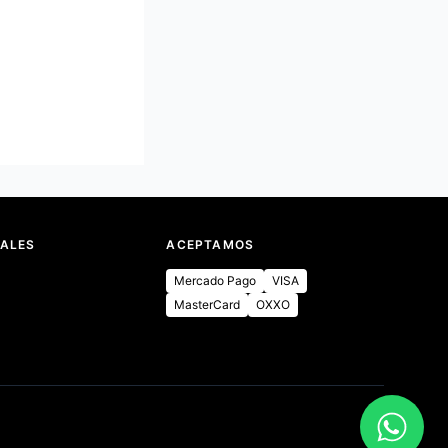
IALES
ACEPTAMOS
Mercado Pago
VISA
MasterCard
OXXO