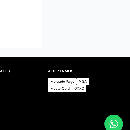
IALES
ACEPTAMOS
Mercado Pago
VISA
MasterCard
OXXO