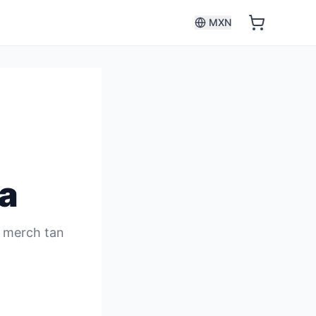
MXN
a
s merch tan