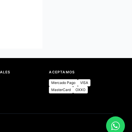
IALES
ACEPTAMOS
Mercado Pago
VISA
MasterCard
OXXO