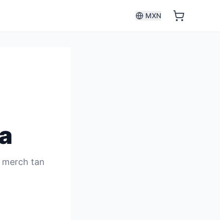
MXN
a
s merch tan