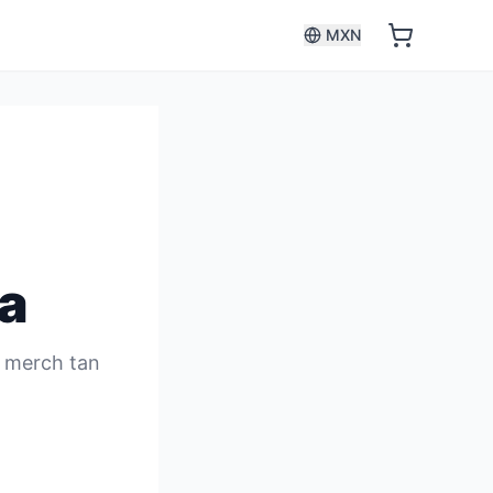
MXN
a
s merch tan