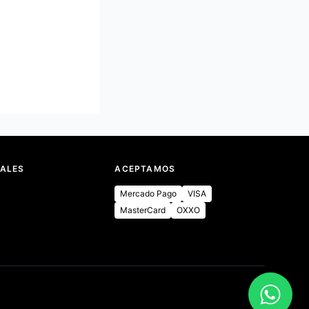
IALES
ACEPTAMOS
Mercado Pago
VISA
MasterCard
OXXO