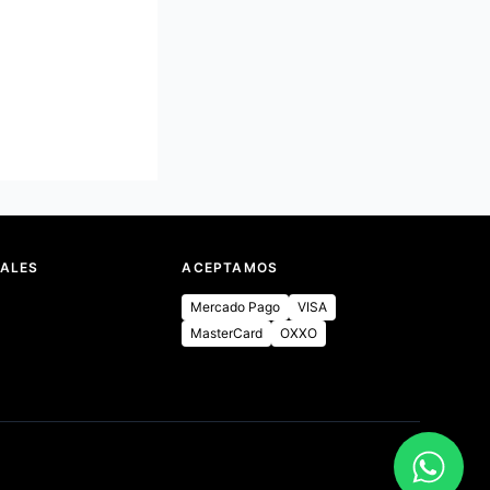
IALES
ACEPTAMOS
Mercado Pago
VISA
MasterCard
OXXO