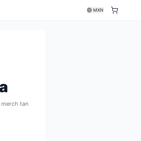
MXN
a
s merch tan