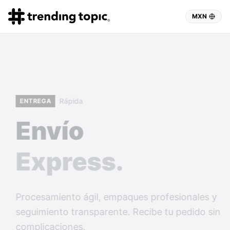
MXN
Certificada
MERCH
Merch
Oficial
Compra directo de la fuente. Diseños auténticos,
producción premium y envíos rápidos. Todo
desde la tienda oficial de tus artistas favoritos.