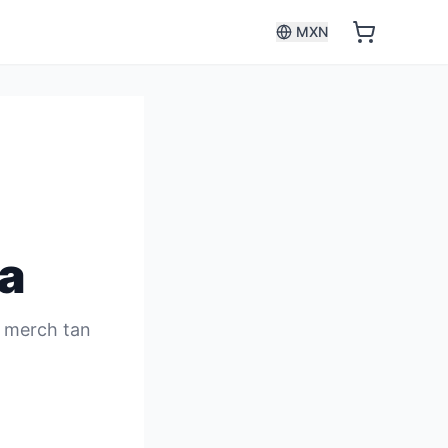
MXN
a
s merch tan