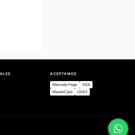
IALES
ACEPTAMOS
Mercado Pago
VISA
MasterCard
OXXO