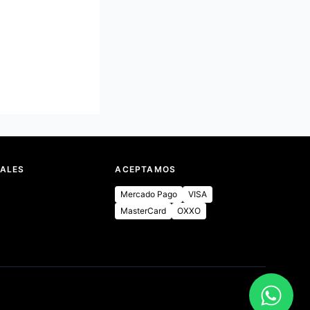
IALES
ACEPTAMOS
Mercado Pago
VISA
MasterCard
OXXO