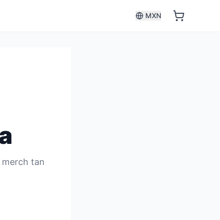
MXN
a
s merch tan